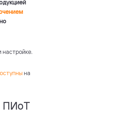
родукцией
ючением
нно
и настройке.
оступны
на
С ПИоТ