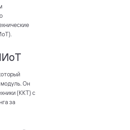
м
о
ехнические
оТ).
ПИоТ
который
 модуль. Он
хники (ККТ) с
нга за