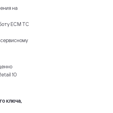
ения на
аботу ЕСМ ТС
 сервисному
ценно
tail 10
го ключа,