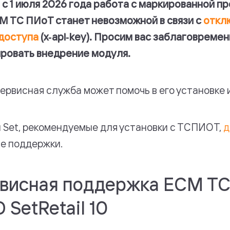
 с 1 июля 2026 года работа с маркированной п
М ТС ПИоТ станет невозможной в связи с
откл
доступа
(x‑api‑key). Просим вас заблаговреме
ровать внедрение модуля.
ервисная служба может помочь в его установке 
 Set, рекомендуемые для установки с ТСПИОТ,
д
е поддержки.
висная поддержка ЕСМ Т
 SetRetail 10