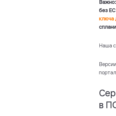
Важно:
без ЕС
ключа 
сплани
Наша с
Версии
портал
Сер
в ПО