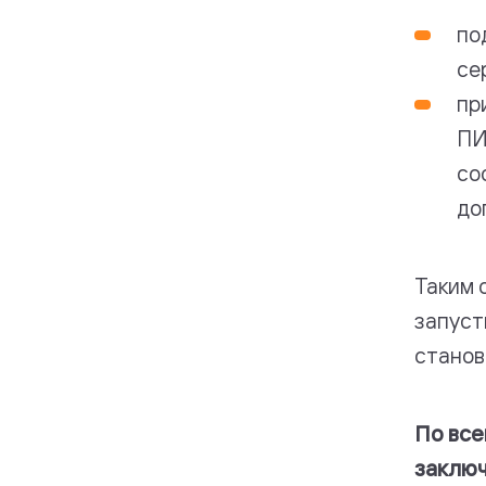
по
се
пр
ПИ
со
до
Таким 
запуст
станов
По все
заключ