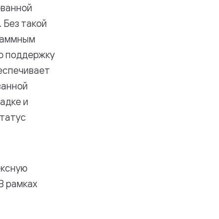
ованной
 Без такой
раммным
ую поддержку
беспечивает
ванной
адке и
статус
ексную
В рамках