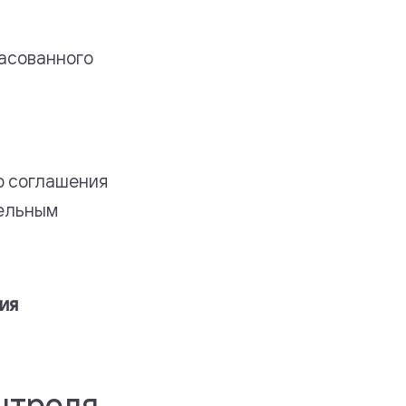
ласованного
о соглашения
тельным
ия
нтроля