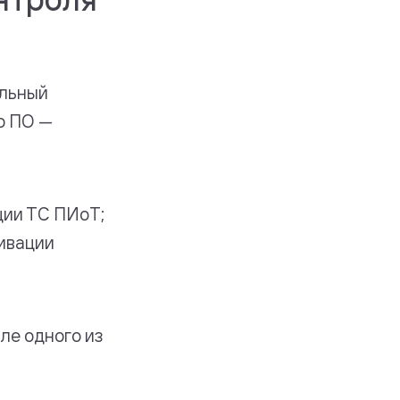
альный
о ПО —
ции ТС ПИоТ;
тивации
ле одного из