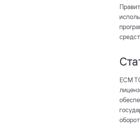
Правит
исполь
програ
средст
Ста
ЕСМ ТС
лиценз
обеспе
госуда
оборот