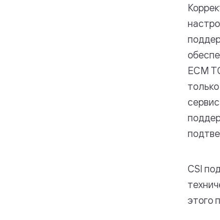
Коррек
настро
поддер
обеспе
ЕСМ ТС
только
сервис
поддер
подтве
CSI по
технич
этого 