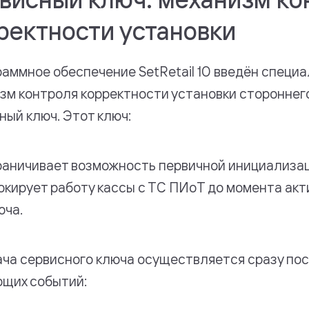
ректности установки
раммное обеспечение SetRetail 10 введён специ
зм контроля корректности установки стороннег
ный ключ. Этот ключ:
раничивает возможность первичной инициализа
окирует работу кассы с ТС ПИоТ до момента ак
юча.
ча сервисного ключа осуществляется сразу пос
щих событий: