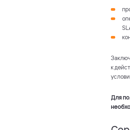
пр
оп
SL
ко
Заключ
к дейс
услови
Для по
необх
Сер