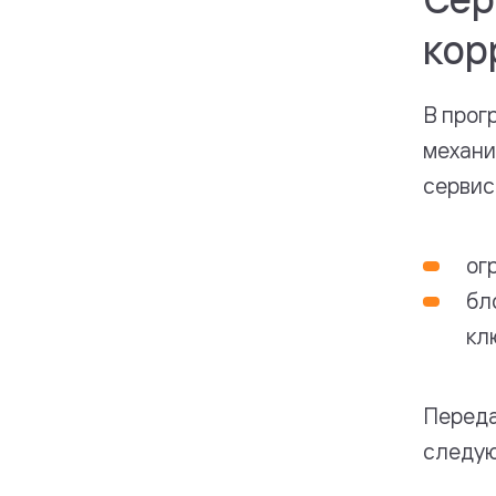
кор
В прог
механи
сервис
ог
бл
кл
Переда
следую