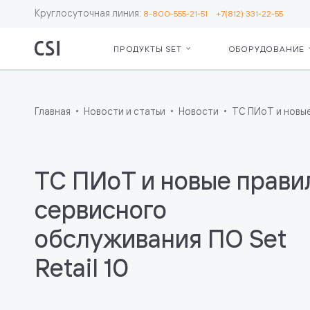
Круглосуточная линия:
8-800-555-21-51
+7(812) 331-22-55
ПРОДУКТЫ SET
ОБОРУДОВАНИЕ
Set Retail
Серв
О ко
Для бизнес
Сопр
Рекв
Кассы
ЕГА
Пар
Главная
Новости и статьи
Новости
ТС ПИоТ и новые
Операционн
Серв
Лояльность
Moni
Ценники и 
Откр
Весы
мас
ТС ПИоТ и новые прави
Маркировк
сете
Бот — пом
Подд
сервисного
кассира
инте
обслуживания ПО Set
Дополните
«Чес
возможнос
Retail 10
Для IT
Интеграция