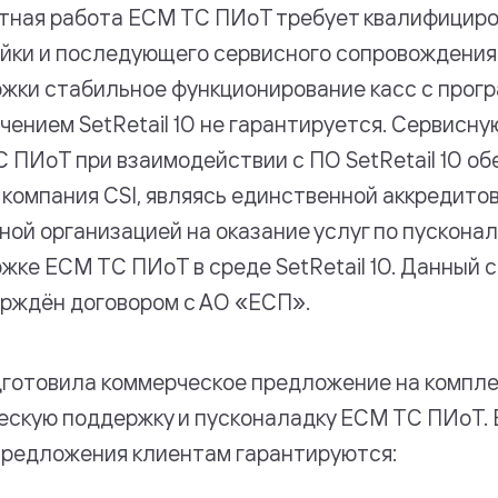
тная работа ЕСМ ТС ПИоТ требует квалифицир
йки и последующего сервисного сопровождения.
жки стабильное функционирование касс с прог
чением SetRetail 10 не гарантируется. Сервисн
 ПИоТ при взаимодействии с ПО SetRetail 10 о
 компания CSI, являясь единственной аккредито
ной организацией на оказание услуг по пусконал
жке ЕСМ ТС ПИоТ в среде SetRetail 10. Данный 
рждён договором с АО «ЕСП».
дготовила коммерческое предложение на компл
ескую поддержку и пусконаладку ЕСМ ТС ПИоТ. 
предложения клиентам гарантируются: