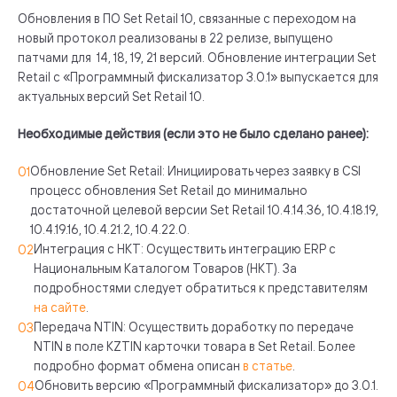
Обновления в ПО Set Retail 10, связанные с переходом на
новый протокол реализованы в 22 релизе, выпущено
патчами для 14, 18, 19, 21 версий. Обновление интеграции Set
Retail с «Программный фискализатор 3.0.1» выпускается для
актуальных версий Set Retail 10.
Необходимые действия (если это не было сделано ранее):
Обновление Set Retail: Инициировать через заявку в CSI
процесс обновления Set Retail до минимально
достаточной целевой версии Set Retail 10.4.14.36, 10.4.18.19,
10.4.19.16, 10.4.21.2, 10.4.22.0.
Интеграция с НКТ: Осуществить интеграцию ERP с
Национальным Каталогом Товаров (НКТ). За
подробностями следует обратиться к представителям
на сайте
.
Передача NTIN: Осуществить доработку по передаче
NTIN в поле KZTIN карточки товара в Set Retail. Более
подробно формат обмена описан
в статье
.
Обновить версию «Программный фискализатор» до 3.0.1.