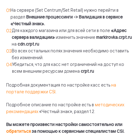
На сервере (Set Centrum/Set Retail) нужно перейти в
раздел
Внешние процессинги -> Валидация в сервисе
«Честный знак».
Для каждого магазина или для всей сети в поле
«Адрес
сервера валидации»
изменить значение
markirovka.crpt.ru
на
cdn
.crpt.ru
Во всех остальных полях значения необходимо оставить
без изменений.
Убедиться, что для касс нет ограничений на доступ ко
всем внешним ресурсам домена
crpt.ru
Подробная документация по настройке касс есть
на
портале поддержки CSI
.
Подробное описание по настройке есть в
методических
рекомендациях
«Честный знак», раздел 1.2.
Вы можете произвести настройки самостоятельно или
обратиться
за помощью к сервисным специалистам CSI.