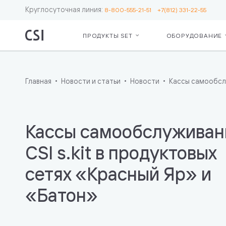
Круглосуточная линия:
8-800-555-21-51
+7(812) 331-22-55
ПРОДУКТЫ SET
ОБОРУДОВАНИЕ
Set Retail
Серв
О ко
Для бизнес
Сопр
Рекв
Кассы
ЕГА
Пар
Главная
Новости и статьи
Новости
Кассы самообслу
Операционн
Серв
Лояльность
Moni
Ценники и 
Откр
Весы
мас
Кассы самообслуживан
Маркировк
сете
Бот — пом
Подд
CSI s.kit в продуктовых
кассира
инте
сетях «Красный Яр» и
Дополните
«Чес
возможнос
«Батон»
Для IT
Интеграция