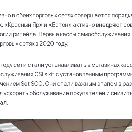
вно в обеих торговых сетях совершается поряд
к. «Красный Яр» и «Батон» активно внедряют с
огии ритейла. Первые кассы самообслуживания 
рговых сетях в 2020 году.
 году сети стали устанавливать в магазинах кас
служивания CSI s.kit с установленным програм
чением Set SCO. Они стали важным этапом в раз
я ускорить обслуживание покупателей и снизить
ал.