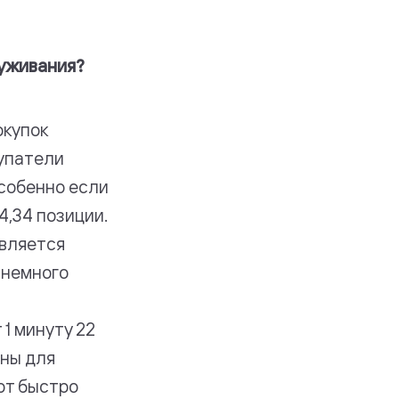
уживания?
окупок
купатели
собенно если
4,34 позиции.
твляется
 немного
1 минуту 22
бны для
ют быстро