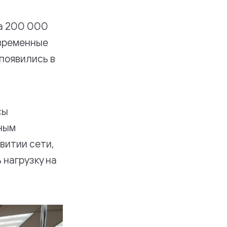
ка 200 000
овременные
появились в
сы
мным
витии сети,
 нагрузку на