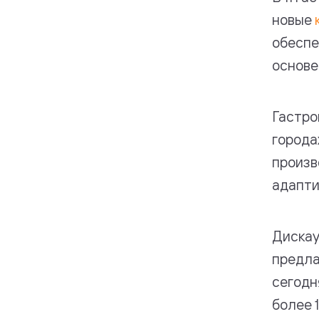
новые
обесп
основе
Гастро
города
произв
адапти
Дискау
предла
сегодн
более 1