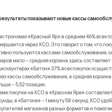
результаты показывают новые кассы самообсл
гастрономах «Красный Яр» в среднем 46% всех п
вершается через КСО. Это говорит о том, что по
тивно пользуются кассами самообслуживания, о
варов мало – средняя корзина здесь составляет 
дискаунтерах «Батон» 37% всех покупок осущес
рез кассы самообслуживания, а средняя корзина
льше – 5,52 позиции.
емя покупки на КСО в «Красном Яре» составляет 
кунды, в «Батоне» – 1 минуту 58 секунд. КСО удо
купателей магазинов разных форматов и помога