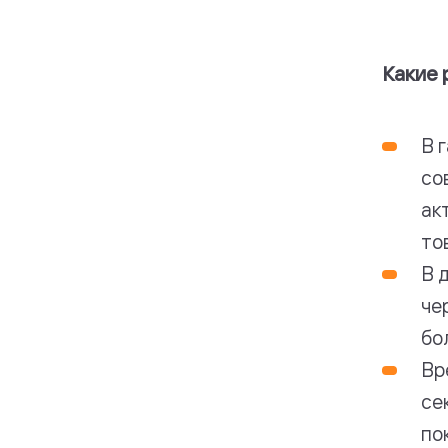
Какие 
В 
со
ак
то
В 
че
бо
Вр
се
по