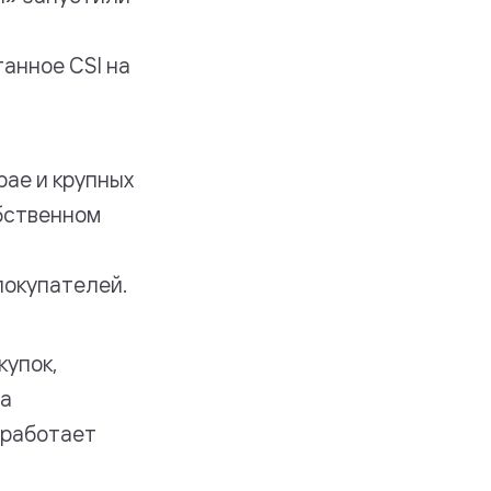
м
анное CSI на
рае и крупных
обственном
покупателей.
купок,
На
 работает