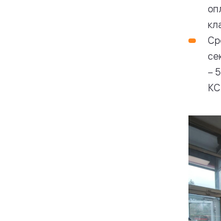
оп
кл
Ср
се
– 
КС