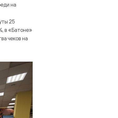
реди на
уты 25
%, в «Батоне»
тва чеков на