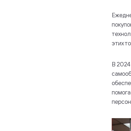
Ежедне
покупо
технол
этих то
В 2024
самооб
обеспе
помога
персон