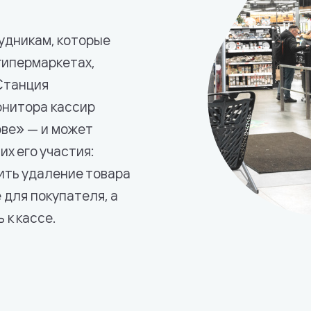
удникам, которые
гипермаркетах,
Станция
онитора кассир
ове» — и может
х его участия:
ить удаление товара
е для покупателя, а
 к кассе.