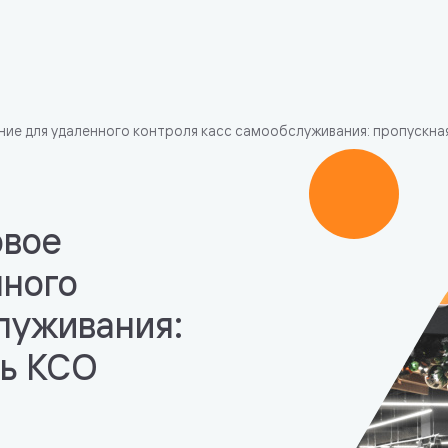
ние для удаленного контроля касс самообслуживания: пропускна
овое
нного
луживания:
ть КСО