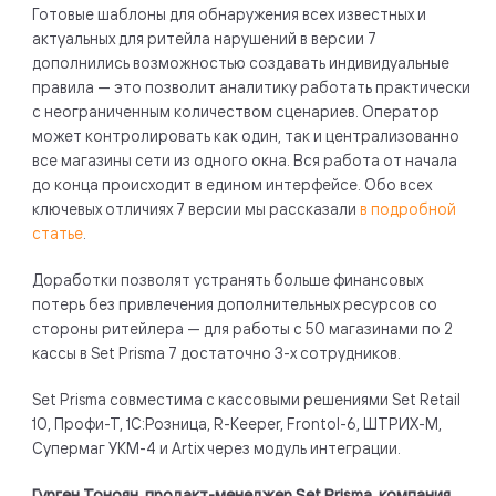
Готовые шаблоны для обнаружения всех известных и
актуальных для ритейла нарушений в версии 7
дополнились возможностью создавать индивидуальные
правила — это позволит аналитику работать практически
с неограниченным количеством сценариев. Оператор
может контролировать как один, так и централизованно
все магазины сети из одного окна. Вся работа от начала
до конца происходит в едином интерфейсе. Обо всех
ключевых отличиях 7 версии мы рассказали
в подробной
статье
.
Доработки позволят устранять больше финансовых
потерь без привлечения дополнительных ресурсов со
стороны ритейлера
— для работы с 50 магазинами по 2
кассы в Set Prisma 7 достаточно 3-х сотрудников.
Set Prisma совместима с кассовыми решениями Set Retail
10, Профи-Т, 1С:Розница, R-Keeper, Frontol-6, ШТРИХ-М,
Супермаг УКМ-4 и Artix через модуль интеграции.
Гурген Тоноян, продакт-менеджер Set Prisma, компания