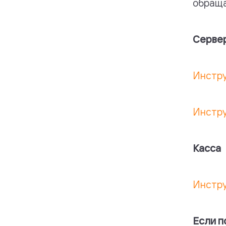
обраща
Серве
Инстру
Инстру
Касса
Инстру
Если 