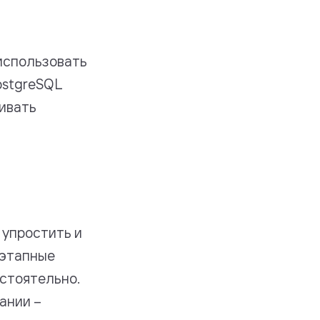
 использовать
ostgreSQL
ливать
 упростить и
оэтапные
остоятельно.
ании –