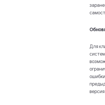
заране
самост
Обновл
Для кл
систем
возмож
ограни
ошибки
предыд
версия