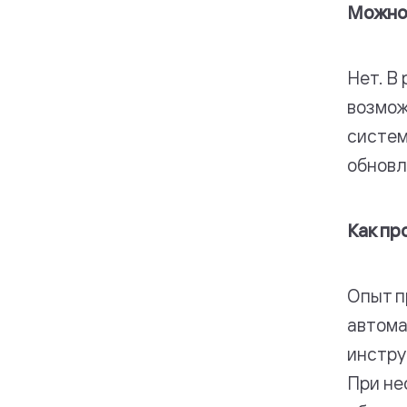
Можно 
Нет. В
возмож
систем
обновл
Как пр
Опыт п
автома
инстру
При не