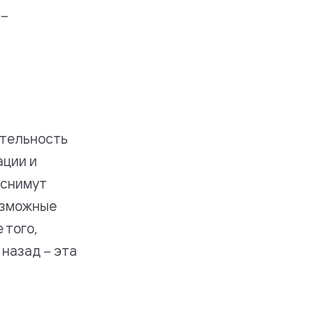
 –
ительность
ации и
 снимут
озможные
 того,
 назад – эта