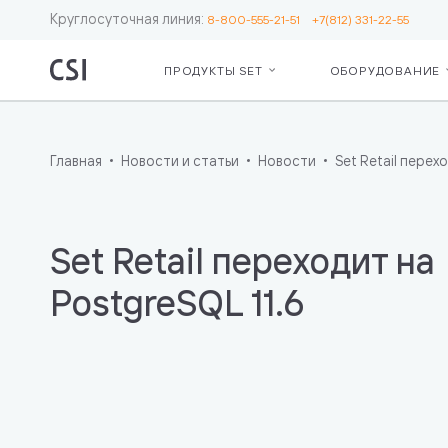
Круглосуточная линия:
8-800-555-21-51
+7(812) 331-22-55
ПРОДУКТЫ SET
ОБОРУДОВАНИЕ
Set Retail
Серв
О ко
Для бизнес
Сопр
Рекв
Кассы
ЕГА
Пар
Главная
Новости и статьи
Новости
Set Retail перехо
Операционн
Серв
Лояльность
Moni
Ценники и 
Откр
Весы
мас
Set Retail переходит на
Маркировк
сете
Бот — пом
Подд
PostgreSQL 11.6
кассира
инте
Дополните
«Чес
возможнос
Для IT
Интеграция