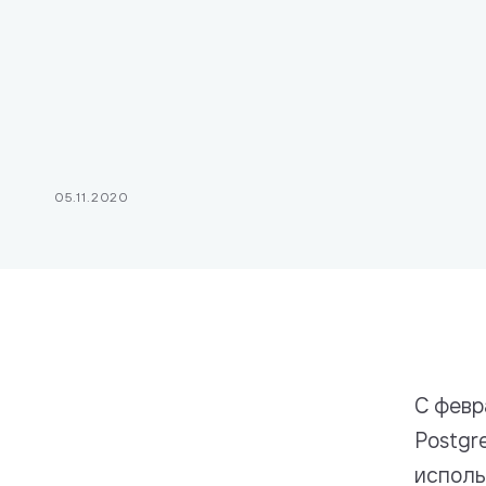
Стек техно
Платежи
05.11.2020
С февр
Postgr
исполь