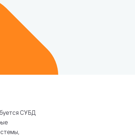
ребуется СУБД
рые
истемы,