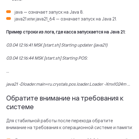
java — означает запуск на Java 8.
java21 или java21_64 — означает запуск на Java 21.
Пример строки из лога, где касса запускается на Java 21
:
03.04 12:16:41 MSK [start.sh] Starting updater (java21)
03.04 12:16:44 MSK [start.sh] Starting POS:
...
java21 -Dloader.main=ru.crystals.pos.loader.Loader -Xmx1024m ...
Обратите внимание на требования к
системе
Для стабильной работы после перехода обратите
внимание на требования к операционной системе и памяти: