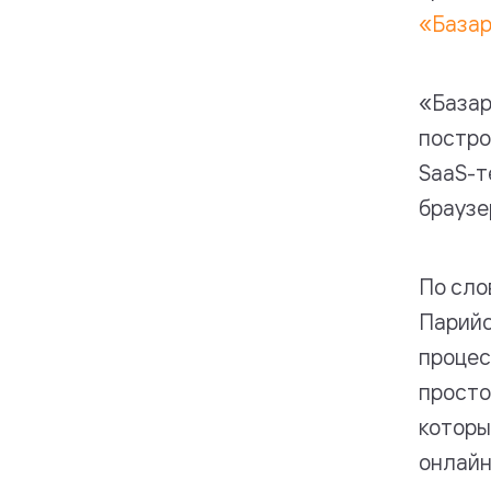
«База
«Базар
постро
SaaS-т
браузе
По сло
Парийс
процес
просто
которы
онлайн