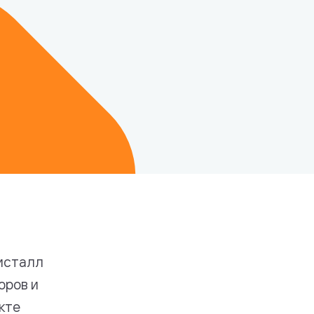
исталл
оров и
кте