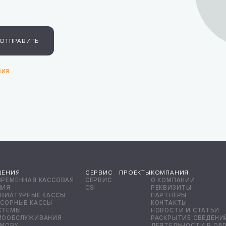
ОТПРАВИТЬ
вия
ШЕНИЯ
СЕРВИС
ПРОЕКТЫ
КОМПАНИЯ
ВРЕМЕННАЯ КАССОВАЯ
СЕРВИС
О КОМПАНИИ
НИЯ
CSI
РЕКВИЗИТЫ
АВИАТУРНЫЕ КАССЫ
ПАРТНЁРЫ
НСОРНЫЕ КАССЫ
КОНТАКТЫ
СТЕМЫ
НОВОСТИ И СТАТЬИ
МООБСЛУЖИВАНИЯ
РАСКРЫТИЕ СВЕДЕНИ
 MOBY
ДЕЯТЕЛЬНОСТИ В ОБ