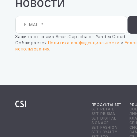
новости
Защита от спама SmartCaptcha от Yandex Cloud
Соблюдается
Политика конфиденциальности
и
Усло
использования
.
ПРОДУКТЫ SET
РЕ
SET RETAIL
СО
SET PRISMA
ЛИ
SET DIGITAL
КЛ
SIGNAGE
СЕ
SET FASHION
СИ
SET LOYALTY
СА
SET SCO
CSI