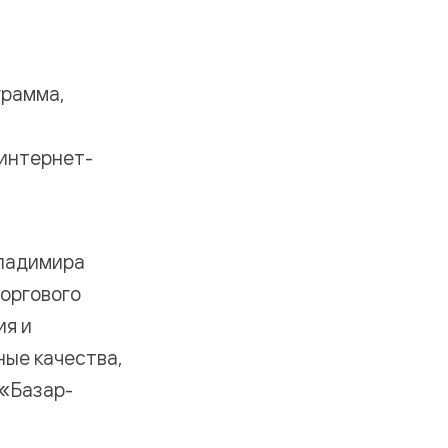
грамма,
 интернет-
ладимира
торгового
ия и
ные качества,
 «Базар-