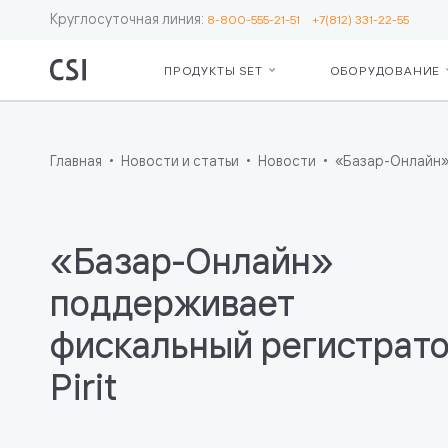
Круглосуточная линия:
8-800-555-21-51
+7(812) 331-22-55
ПРОДУКТЫ SET
ОБОРУДОВАНИЕ
Set Retail
Серв
О ко
Для бизнес
Сопр
Рекв
Кассы
ЕГА
Пар
Главная
Новости и статьи
Новости
«Базар-Онлайн» 
Операционн
Серв
Лояльность
Moni
Ценники и 
Откр
Весы
мас
«Базар-Онлайн»
Маркировк
сете
Бот — пом
Подд
поддерживает
кассира
инте
фискальный регистрат
Дополните
«Чес
возможнос
Pirit
Для IT
Интеграция