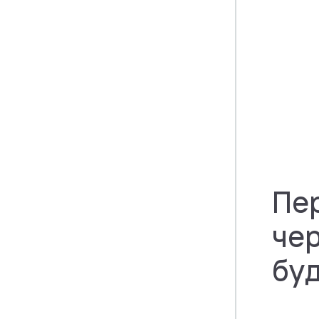
Пе
че
бу