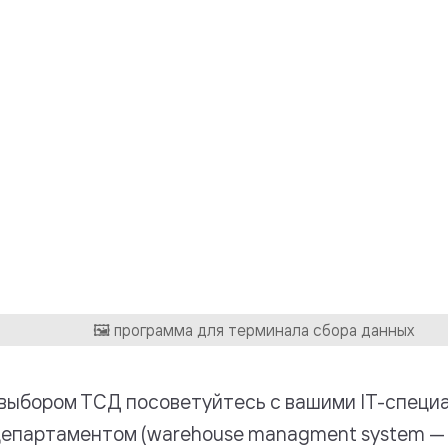
выбором ТСД посоветуйтесь с вашими IT-специ
партаментом (warehouse managment system —