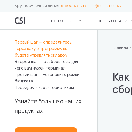
Круглосуточная линия:
8-800-555-21-51
+7(812) 331-22-55
ПРОДУКТЫ SET
ОБОРУДОВАНИЕ
Set Retail
Серв
О ко
Для бизнес
Сопр
Рекв
Первый шаг — определитесь,
Кассы
ЕГА
Пар
Главная
через какую программу вы
Операционн
Серв
будете управлять складом
Лояльность
Moni
Второй шаг — разберитесь, для
Ценники и 
Откр
чего вам нужен терминал
Весы
мас
Как
Третий шаг — установите рамки
Маркировк
сете
бюджета
Бот — пом
Подд
сбо
Перейдём к характеристикам
кассира
инте
Дополните
«Чес
Узнайте больше о наших
возможнос
продуктах
Для IT
Интеграция