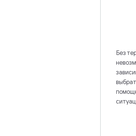
Без те
невозм
зависи
выбрат
помощн
ситуац