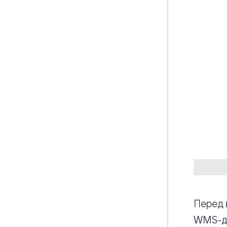
Перед 
WMS-де