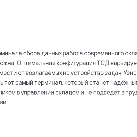
рминала сбора данных работа современного скл
ожна. Оптимальная конфигурация ТСД варьируе
мости от возлагаемых на устройство задач. Узна
ь тот самый терминал, который станет надёжны
иком в управлении складом и не подведёт в тру
ии.