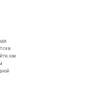
ада
тся в
йте, как
м
дной