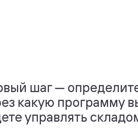
рвый шаг — определите
рез какую программу в
дете управлять складо