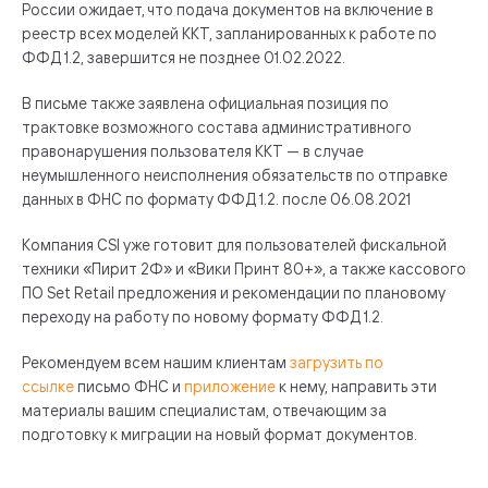
России ожидает, что подача документов на включение в
реестр всех моделей ККТ, запланированных к работе по
ФФД 1.2, завершится не позднее 01.02.2022.
В письме также заявлена официальная позиция по
трактовке возможного состава административного
правонарушения пользователя ККТ — в случае
неумышленного неисполнения обязательств по отправке
данных в ФНС по формату ФФД 1.2. после 06.08.2021
Компания CSI уже готовит для пользователей фискальной
техники «Пирит 2Ф» и «Вики Принт 80+», а также кассового
ПО Set Retail предложения и рекомендации по плановому
переходу на работу по новому формату ФФД 1.2.
Рекомендуем всем нашим клиентам
загрузить по
ссылке
письмо ФНС и
приложение
к нему, направить эти
материалы вашим специалистам, отвечающим за
подготовку к миграции на новый формат документов.