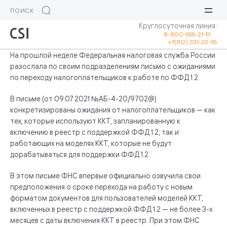
Круглосуточная линия:
8-800-555-21-51
+7(812) 331-22-55
На прошлой неделе Федеральная налоговая служба России
разослала по своим подразделениям письмо с ожиданиями
по переходу налогоплательщиков к работе по ФФД 1.2.
В письме (от 09.07.2021 №АБ-4-20/9702@)
конкретизированы ожидания от налогоплательщиков — как
тех, которые используют ККТ, запланированную к
включению в реестр с поддержкой ФФД 1.2, так и
работающих на моделях ККТ, которые не будут
дорабатываться для поддержки ФФД 1.2.
В этом письме ФНС впервые официально озвучила свои
предположения о сроке перехода на работу с новым
форматом документов для пользователей моделей ККТ,
включенных в реестр с поддержкой ФФД 1.2 — не более 3-х
месяцев с даты включения ККТ в реестр. При этом ФНС