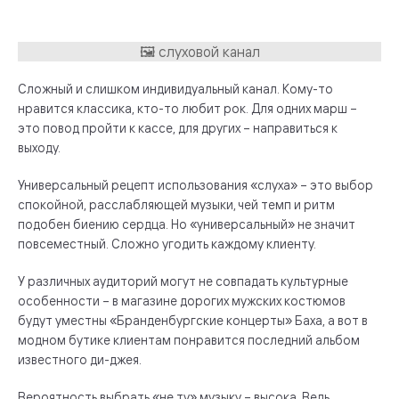
Сложный и слишком индивидуальный канал. Кому-то
нравится классика, кто-то любит рок. Для одних марш –
это повод пройти к кассе, для других – направиться к
выходу.
Универсальный рецепт использования «слуха» – это выбор
спокойной, расслабляющей музыки, чей темп и ритм
подобен биению сердца. Но «универсальный» не значит
повсеместный. Сложно угодить каждому клиенту.
У различных аудиторий могут не совпадать культурные
особенности – в магазине дорогих мужских костюмов
будут уместны «Бранденбургские концерты» Баха, а вот в
модном бутике клиентам понравится последний альбом
известного ди-джея.
Вероятность выбрать «не ту» музыку – высока. Ведь