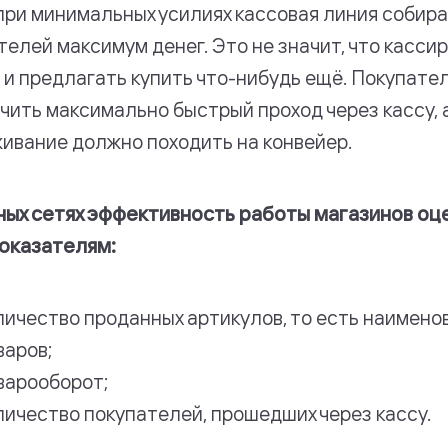
при минимальных усилиях кассовая линия собира
телей максимум денег. Это не значит, что касс
 и предлагать купить что-нибудь ещё. Покупате
чить максимально быстрый проход через кассу, 
ивание должно походить на конвейер.
ных сетях эффективность работы магазинов оц
оказателям:
личество проданных артикулов, то есть наимено
варов;
варооборот;
личество покупателей, прошедших через кассу.