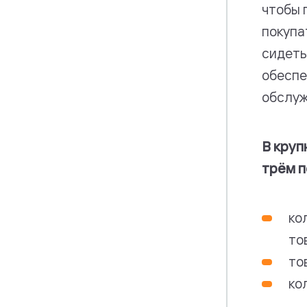
чтобы 
покупа
сидеть
обеспе
обслуж
В круп
трём п
ко
то
то
ко