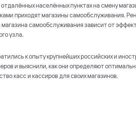
 отдалённых населённых пунктах на смену магаз
ками приходят магазины самообслуживания. Ре
 магазина самообслуживания зависит от эффек
ого узла.
атились к опыту крупнейших российских и инос
еров и выяснили, как они определяют оптималь
ство касс и кассиров для своих магазинов.