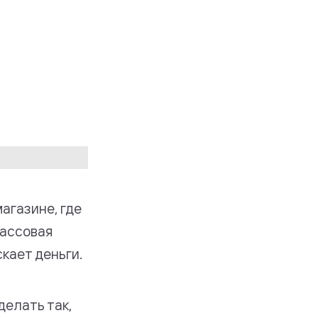
агазине, где
кассовая
кает деньги.
делать так,