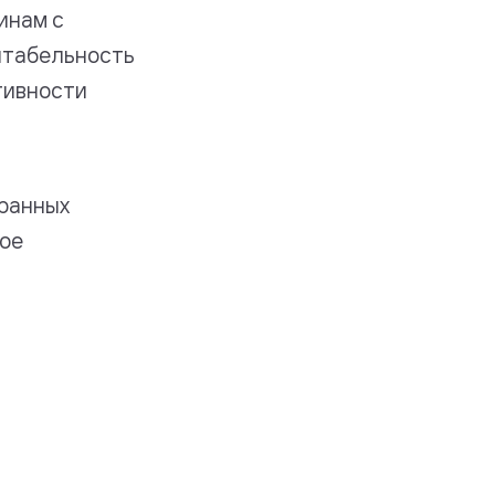
инам с
нтабельность
тивности
транных
ное