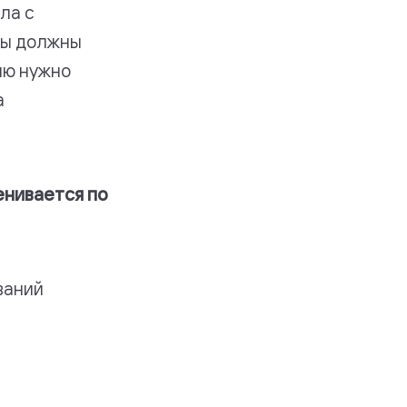
ла с
иры должны
лю нужно
а
енивается по
ваний