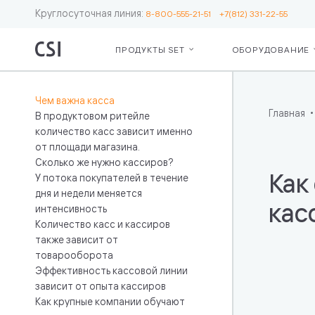
Круглосуточная линия:
8-800-555-21-51
+7(812) 331-22-55
ПРОДУКТЫ SET
ОБОРУДОВАНИЕ
Set Retail
Серв
О ко
Для бизнес
Сопр
Рекв
Чем важна касса
Кассы
ЕГА
Пар
Главная
В продуктовом ритейле
Операционн
Серв
количество касс зависит именно
Лояльность
Moni
от площади магазина.
Ценники и 
Откр
Сколько же нужно кассиров?
Весы
мас
Как
У потока покупателей в течение
Маркировк
сете
дня и недели меняется
Бот — пом
Подд
кас
интенсивность
кассира
инте
Количество касс и кассиров
Дополните
«Чес
также зависит от
возможнос
товарооборота
Эффективность кассовой линии
зависит от опыта кассиров
Для IT
Как крупные компании обучают
Интеграция