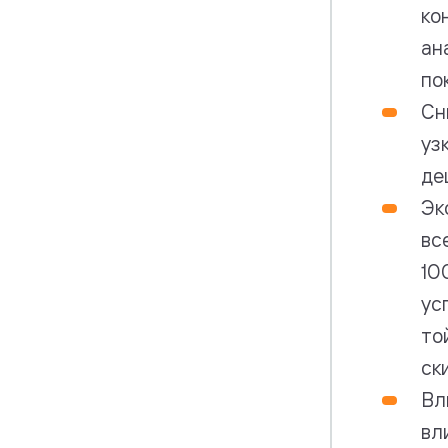
ко
ан
по
Сн
уз
де
Эк
вс
10
ус
то
ск
Вл
вл