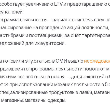
особствует увеличению LTV и предотвращению 
купателей.
ограмма лояльности — вариант привлечь внешн
нансирование на проведение акций лояльности,
партнёрами и поставщиками, за счет таргетиров
едложений для их аудитории.
ы готовили эту статью, в СМИ вышло
исследова
рдившее что программы лояльности помогают 
иятиям оставаться на плаву ― доля закрытий в
тся при использовании механик лояльности в 5 р
 специализированные продуктовые лавки, магази
 магазины, магазины одежды.