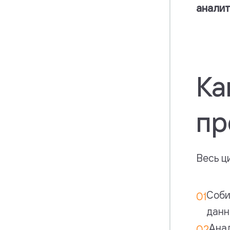
аналит
Ка
пр
Весь ц
Соби
данн
Ана