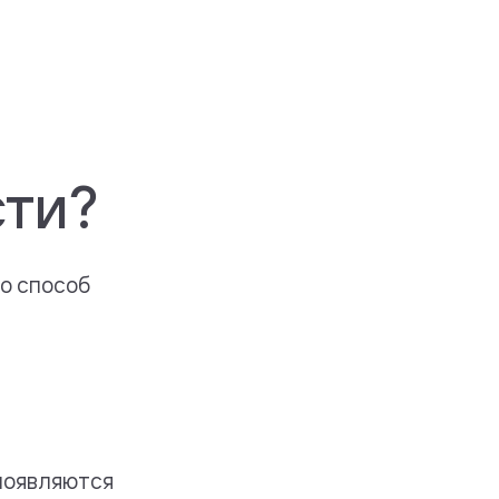
сти?
о способ
появляются