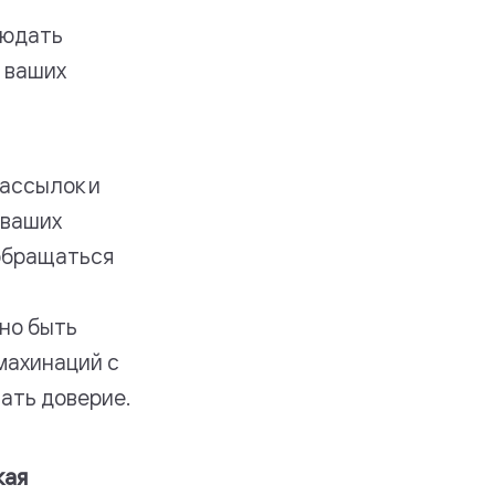
людать
 ваших
рассылок и
 ваших
 обращаться
но быть
махинаций с
вать доверие.
кая