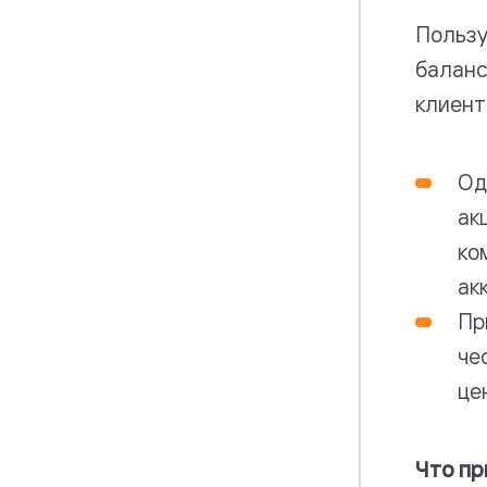
Пользу
баланс
клиент
Од
ак
ко
ак
Пр
че
це
Что пр