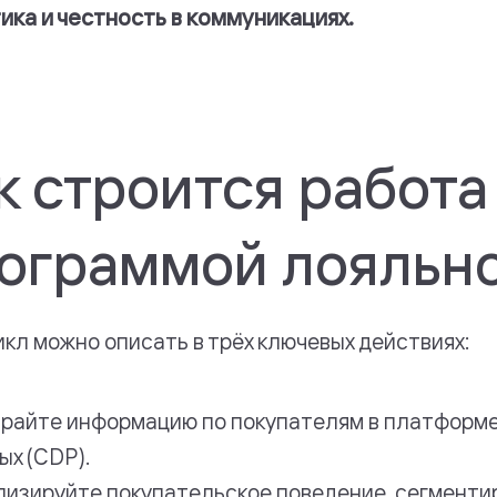
ика и честность в коммуникациях.
к строится работа
ограммой лояльн
икл можно описать в трёх ключевых действиях:
райте информацию по покупателям в платформе
ых (CDP).
лизируйте покупательское поведение, сегменти