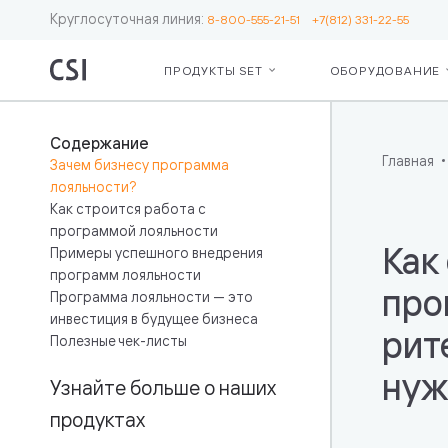
Круглосуточная линия:
8-800-555-21-51
+7(812) 331-22-55
ПРОДУКТЫ SET
ОБОРУДОВАНИЕ
Set Retail
Серв
О ко
Для бизнес
Сопр
Рекв
Содержание
Кассы
ЕГА
Пар
Главная
Зачем бизнесу программа
Операционн
Серв
лояльности?
Лояльность
Moni
Как строится работа с
Ценники и 
Откр
программой лояльности
Весы
мас
Как
Примеры успешного внедрения
Маркировк
сете
программ лояльности
Бот — пом
Подд
про
Программа лояльности — это
кассира
инте
инвестиция в будущее бизнеса
рит
Дополните
«Чес
Полезные чек-листы
возможнос
нуж
Узнайте больше о наших
Для IT
продуктах
Интеграция