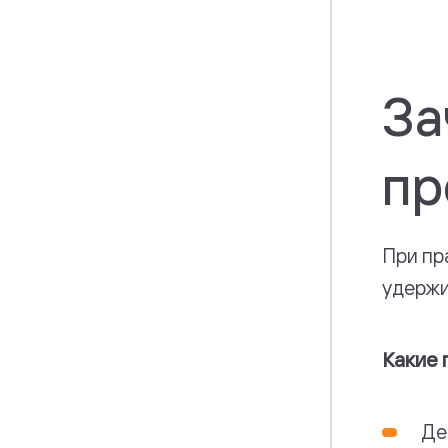
За
пр
При пр
удержи
Какие 
Де