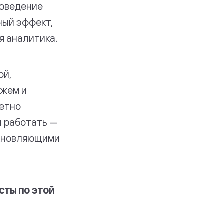
поведение
ный эффект,
ая аналитика.
ой,
ажем и
ретно
и работать —
охновляющими
сты по этой