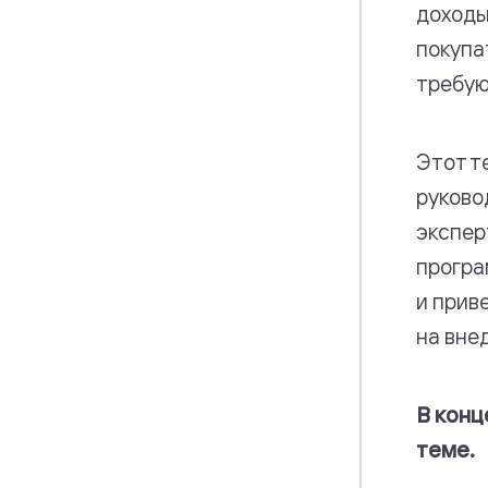
доходы
покупа
требую
Этот т
руково
экспер
програ
и прив
на вне
В конц
теме.