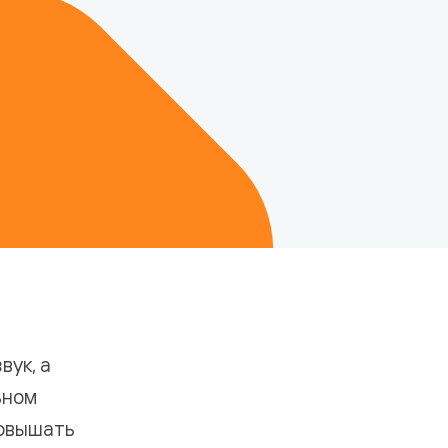
вук, а
ьном
повышать