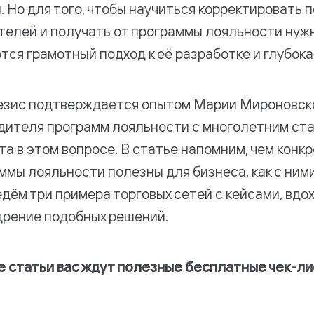
. Но для того, чтобы научиться корректировать 
телей и получать от программы лояльности нуж
тся грамотный подход к её разработке и глубок
езис подтверждается опытом Марии Мироновск
дителя программ лояльности с многолетним ст
та в этом вопросе. В статье напомним, чем конк
ммы лояльности полезны для бизнеса, как с ним
едём три примера торговых сетей с кейсами, вд
дрение подобных решений.
е статьи вас ждут полезные бесплатные чек-ли