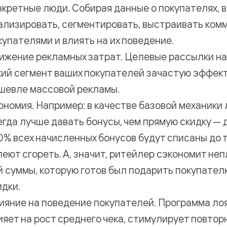
нкретные люди. Собирая данные о покупателях, 
ализировать, сегментировать, выстраивать ком
купателями и влиять на их поведение.
ижение рекламных затрат. Целевые рассылки на
кий сегмент ваших покупателей зачастую эффек
шевле массовой рекламы.
ономия. Например: в качестве базовой механики
егда лучше давать бонусы, чем прямую скидку — 
0% всех начисленных бонусов будут списаны до то
пеют сгореть. А, значит, ритейлер сэкономит не
й суммы, которую готов был подарить покупател
идки.
ияние на поведение покупателей. Программа ло
ияет на рост среднего чека, стимулирует повтор