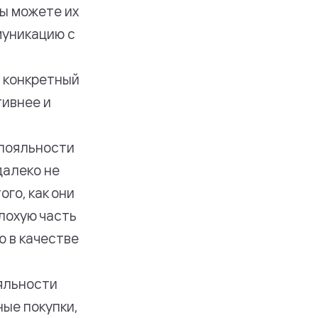
вы можете их
муникацию с
 конкретный
тивнее и
 лояльности
далеко не
го, как они
плохую часть
ю в качестве
яльности
ные покупки,