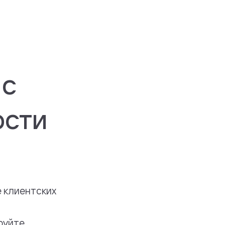
 с
ости
 клиентских
руйте