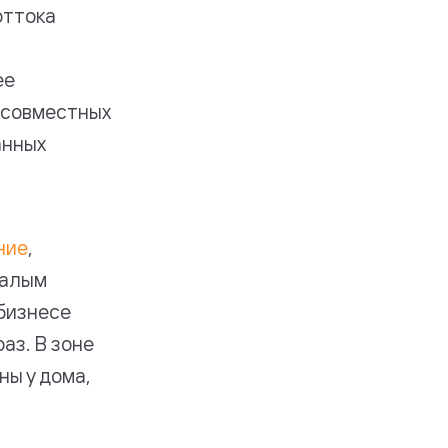
оттока
ее
 совместных
анных
ние
,
малым
 бизнесе
аз. В зоне
ны у дома,