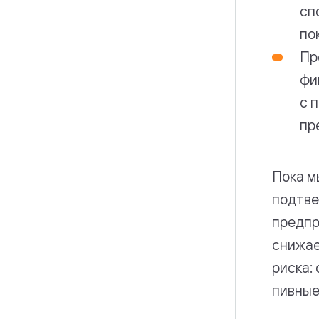
сп
по
Пр
фи
с 
пр
Пока м
подтве
предпр
снижае
риска:
пивные