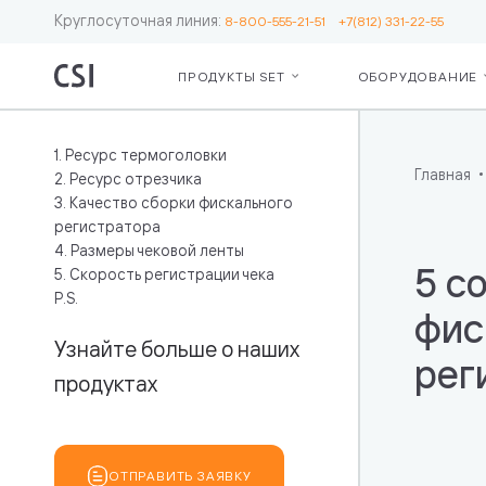
Круглосуточная линия:
8-800-555-21-51
+7(812) 331-22-55
ПРОДУКТЫ SET
ОБОРУДОВАНИЕ
Set Retail
Серв
О ко
Для бизнес
Сопр
Рекв
1. Ресурс термоголовки
Кассы
ЕГА
Пар
Главная
2. Ресурс отрезчика
Операционн
Серв
3. Качество сборки фискального
Лояльность
Moni
регистратора
Ценники и 
Откр
4. Размеры чековой ленты
Весы
мас
5 с
5. Скорость регистрации чека
Маркировк
сете
P.S.
Бот — пом
Подд
фис
кассира
инте
Узнайте больше о наших
рег
Дополните
«Чес
продуктах
возможнос
Для IT
Интеграция
ОТПРАВИТЬ ЗАЯВКУ