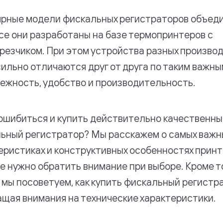
рные модели фискальных регистраторов объеди
все они разработаны на базе термопринтеров с
резчиком. При этом устройства разных произво
сильно отличаются друг от друга по таким важны
дежность, удобство и производительность.
 ошибиться и купить действительно качественн
ьный регистратор? Мы расскажем о самых важн
еристиках и конструктивных особенностях принт
е нужно обратить внимание при выборе. Кроме то
 мы посоветуем, как купить фискальный регистр
ащая внимания на технические характеристики.