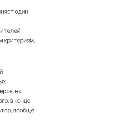
няет один
дителей
м критериям,
ый
ых
еров, на
го, в конце
атор, вообще