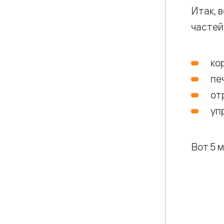
Итак, 
частей
ко
пе
от
уп
Вот 5 