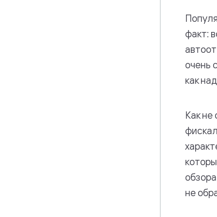
Популя
факт: 
автоот
очень 
как на
Как не
фискал
характ
которы
обзора
не обр