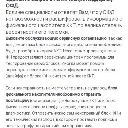
ОФД.
Если ее специалисты ответят Вам, что у ОФД
нет возможности расшифровать информацию с
фискального накопителя ККТ, то велика степень
вероятности его поломки.
Вызовите обслуживающую сервисную организацию
, так как
для демонтажа блока фискального накопителя необходимо
будет разобрать корпус ККТ. Некоторые производители
ФН предоставляют сервисным центрам программы для
тестирования своих блоков. Иногда может помочь
переподключение или замена информационного кабеля
(шлейфа) от блока ФН к системной плате ККТ.
Если неисправность на месте устранить не удалось,
блок
фискального накопителя необходимо отправить
поставщику
(организация, где Вы покупали ККТ или блок
фискального накопителя) для проведения процесса
диагностики. Отправить нужно сам неисправный блок ФН и
его технический паспорт, в котором поставить подпись и
печать в графу по гарантийным обращениям.