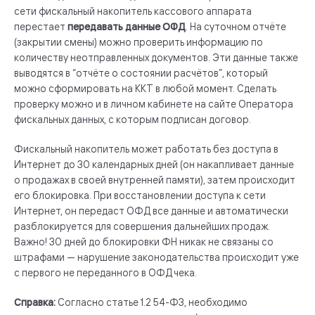
сети фискальный накопитель кассового аппарата
перестает
передавать данные ОФД
. На суточном отчёте
(закрытии смены) можно проверить информацию по
количеству неотправленных документов. Эти данные также
выводятся в “отчёте о состоянии расчётов”, который
можно сформировать на ККТ в любой момент. Сделать
проверку можно и в личном кабинете на сайте Оператора
фискальных данных, с которым подписан договор.
Фискальный накопитель может работать без доступа в
Интернет до 30 календарных дней (он накапливает данные
о продажах в своей внутренней памяти), затем происходит
его блокировка. При восстановлении доступа к сети
Интернет, он передаст ОФД все данные и автоматически
разблокируется для совершения дальнейших продаж.
Важно! 30 дней до блокировки ФН никак не связаны со
штрафами — нарушение законодательства происходит уже
с первого не переданного в ОФД чека.
Справка:
Согласно статье 1.2 54-ФЗ, необходимо