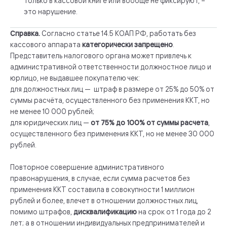
только в кассовой книге или вообще не фиксируют, –
это нарушение.
Справка.
Согласно статье 14.5 КОАП РФ, работать без
кассового аппарата
категорически запрещено
.
Представитель налогового органа может привлечь к
административной ответственности должностное лицо и
юрлицо, не выдавшее покупателю чек:
для должностных лиц — штраф в размере от 25% до 50% от
суммы расчёта, осуществленного без применения ККТ, но
не менее 10 000 рублей;
для юридических лиц —
от 75% до 100% от суммы расчета
,
осуществленного без применения ККТ, но не менее 30 000
рублей.
Повторное совершение административного
правонарушения, в случае, если сумма расчетов без
применения ККТ составила в совокупности 1 миллион
рублей и более, влечет в отношении должностных лиц,
помимо штрафов,
дисквалификацию
на срок от 1 года до 2
лет; а в отношении индивидуальных предпринимателей и